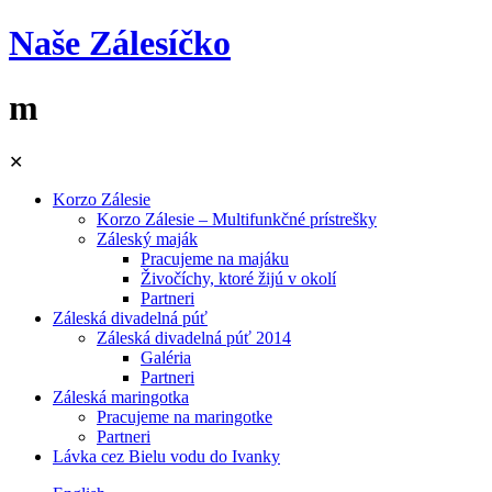
Naše Zálesíčko
m
Skip
✕
to
content
Korzo Zálesie
Korzo Zálesie – Multifunkčné prístrešky
Záleský maják
Pracujeme na majáku
Živočíchy, ktoré žijú v okolí
Partneri
Záleská divadelná púť
Záleská divadelná púť 2014
Galéria
Partneri
Záleská maringotka
Pracujeme na maringotke
Partneri
Lávka cez Bielu vodu do Ivanky