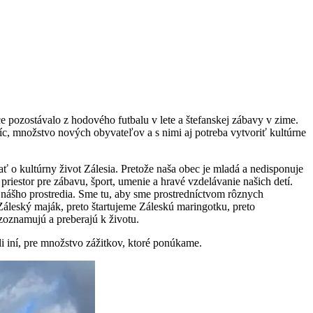
bce pozostávalo z hodového futbalu v lete a štefanskej zábavy v zime.
íc, množstvo nových obyvateľov a s nimi aj potreba vytvoriť kultúrne
ť o kultúrny život Zálesia. Pretože naša obec je mladá a nedisponuje
priestor pre zábavu, šport, umenie a hravé vzdelávanie našich detí.
u nášho prostredia. Sme tu, aby sme prostredníctvom rôznych
Záleský maják, preto štartujeme Záleskú maringotku, preto
zoznamujú a preberajú k životu.
i iní, pre množstvo zážitkov, ktoré ponúkame.