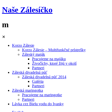
Naše Zálesíčko
m
Skip
✕
to
content
Korzo Zálesie
Korzo Zálesie – Multifunkčné prístrešky
Záleský maják
Pracujeme na majáku
Živočíchy, ktoré žijú v okolí
Partneri
Záleská divadelná púť
Záleská divadelná púť 2014
Galéria
Partneri
Záleská maringotka
Pracujeme na maringotke
Partneri
Lávka cez Bielu vodu do Ivanky