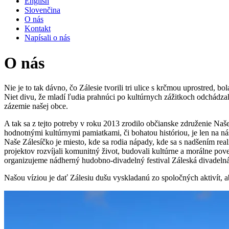
English
Slovenčina
O nás
Kontakt
Napísali o nás
O nás
Nie je to tak dávno, čo Zálesie tvorili tri ulice s krčmou uprostred, 
Niet divu, že mladí ľudia prahnúci po kultúrnych zážitkoch odchádza
zázemie našej obce.
A tak sa z tejto potreby v roku 2013 zrodilo občianske združenie Naš
hodnotnými kultúrnymi pamiatkami, či bohatou históriou, je len na nás,
Naše Zálesíčko je miesto, kde sa rodia nápady, kde sa s nadšením rea
projektov rozvíjali komunitný život, budovali kultúrne a morálne pov
organizujeme nádherný hudobno-divadelný festival Záleská divadelná
Našou víziou je dať Zálesiu dušu vyskladanú zo spoločných aktivít, a