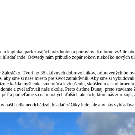
bola tu kaplnka, park zívajúci prázdnotou a potraviny. Kultúrne vyžitie o
li hľadať inde. Odvtedy nám pribudlo zopár rokov, niekoľko nových ul
e Zálesíčko. Tvorí ho 35 aktívnych dobrovoľníkov, pripravených bojova
 aby sme si naše miesto pre život zatraktívnili. Aby sme si vybudovali 
lizuje každá myšlienka smerujúca k zlepšeniu, skrášleniu a skultúrneni
edomie a zveľaďovali naše okolie. Preto čistíme Dunaj, preto staviame 
 púť a podieľame sa na mnohých ďalších akciách, ktoré nás združujú, 
by naši ľudia neodchádzali hľadať zážitky inde, ale aby nás vyhľadával