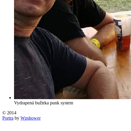
Vydrapená bužirka punk system
© 2014
Portra
by
Wpshower