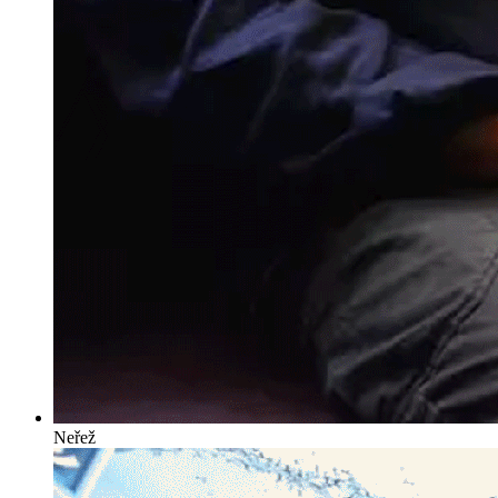
Neřež