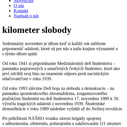
Slovenčina
O nás
Kontakt
Napísali o nás
kilometer slobody
Sedemnásty november je dňom keď si každý rok môžeme
pripomenúť udalosti, ktoré sú pre nás a našu krajinu významné a
s týmto dňom späté.
Od roku 1941 si pripomíname Medzinárodný deň študentstva –
pamiatku popravených a umučených českých študentov, ktorí ako
prví zdvihli svoj hlas na znamenie odporu proti nacistickým
utlačovateľom v roku 1939.
Od roku 1993 slávime Deň boja za slobodu a demokraciu – na
pamiatku spomienkového zhromaždenia, zorganizovaného
pražskými študentmi na deň študentstva 17. novembra 1989 k 50.
výročiu tragických udalostí z novembra 1939. Študentské
demonštrácie v roku 1989 následne vyústili až do Nežnej revolúcie.
Pri príležitosti NÁŠHO sviatku okrem brigády spojenej
s odburinením, ošetrením, pohnojením a zakôrovaním 111 stromov