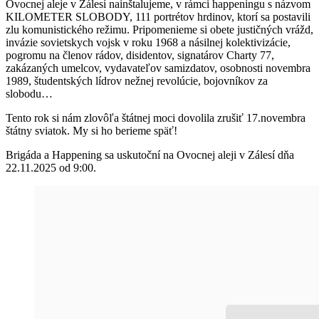
Ovocnej aleje v Zálesí nainštalujeme, v rámci happeningu s názvom
KILOMETER SLOBODY, 111 portrétov hrdinov, ktorí sa postavili
zlu komunistického režimu. Pripomenieme si obete justičných vrážd,
invázie sovietskych vojsk v roku 1968 a násilnej kolektivizácie,
pogromu na členov rádov, disidentov, signatárov Charty 77,
zakázaných umelcov, vydavateľov samizdatov, osobnosti novembra
1989, študentských lídrov nežnej revolúcie, bojovníkov za
slobodu…
Tento rok si nám zlovôľa štátnej moci dovolila zrušiť 17.novembra
štátny sviatok. My si ho berieme späť!
Brigáda a Happening sa uskutoční na Ovocnej aleji v Zálesí dňa
22.11.2025 od 9:00.